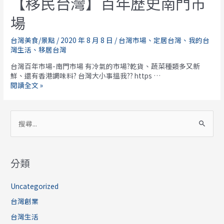
【移民台灣】百年歷史南門市
場
台灣美食/景點
/
2020 年 8 月 8 日
/
台灣市場
、
定居台灣
、
我的台
灣生活
、
移居台灣
台灣百年市場-南門市場 有冷氣的市場?乾貨、蔬菜種類多又新
鮮、還有香港調味料? 台灣大小事搵我?? https …
【移
閱讀全文 »
民
台
灣】
搜
百
尋
年
歷
關
史
鍵
南
分類
門
字
市
:
Uncategorized
場
台灣創業
台灣⽣活