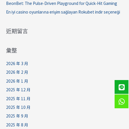
BeonBet: The Pulse‑Driven Playground for Quick‑Hit Gaming
En iyi casino oyunlarına erişim sağlayan Rokubet indir seçeneği
近期留言
彙整
2026 年 3 月
2026 年 2 月
2026 年 1 月
2025 年 12 月
2025 年 11 月
2025 年 10 月
2025 年 9 月
2025 年 8 月