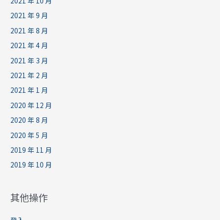
2021 年 10 月
2021 年 9 月
2021 年 8 月
2021 年 4 月
2021 年 3 月
2021 年 2 月
2021 年 1 月
2020 年 12 月
2020 年 8 月
2020 年 5 月
2019 年 11 月
2019 年 10 月
其他操作
登入