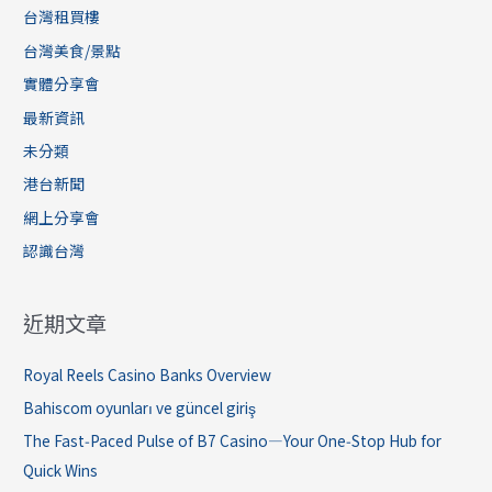
台灣租買樓
台灣美食/景點
實體分享會
最新資訊
未分類
港台新聞
網上分享會
認識台灣
近期文章
Royal Reels Casino Banks Overview
Bahiscom oyunları ve güncel giriş
The Fast‑Paced Pulse of B7 Casino—Your One‑Stop Hub for
Quick Wins