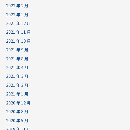
2022 年 2 月
2022 年 1 月
2021 年 12 月
2021 年 11 月
2021 年 10 月
2021 年 9 月
2021 年 8 月
2021 年 4 月
2021 年 3 月
2021 年 2 月
2021 年 1 月
2020 年 12 月
2020 年 8 月
2020 年 5 月
2019 年 11 月