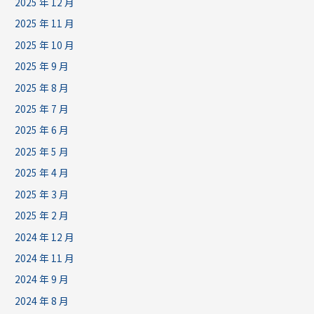
2025 年 12 月
2025 年 11 月
2025 年 10 月
2025 年 9 月
2025 年 8 月
2025 年 7 月
2025 年 6 月
2025 年 5 月
2025 年 4 月
2025 年 3 月
2025 年 2 月
2024 年 12 月
2024 年 11 月
2024 年 9 月
2024 年 8 月