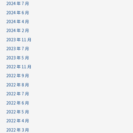
2024 年 7 月
2024 年 6 月
2024 年 4 月
2024 年 2 月
2023 年 11 月
2023 年 7 月
2023 年 5 月
2022 年 11 月
2022 年 9 月
2022 年 8 月
2022 年 7 月
2022 年 6 月
2022 年 5 月
2022 年 4 月
2022 年 3 月