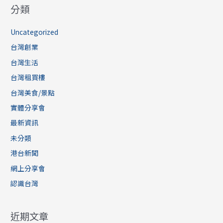
鍵
分類
字
:
Uncategorized
台灣創業
台灣⽣活
台灣租買樓
台灣美食/景點
實體分享會
最新資訊
未分類
港台新聞
網上分享會
認識台灣
近期文章