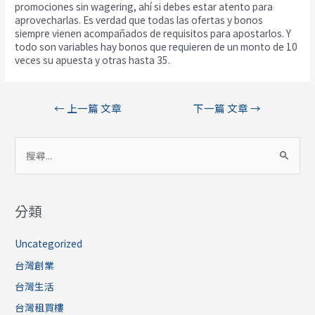
promociones sin wagering, ahí si debes estar atento para
aprovecharlas. Es verdad que todas las ofertas y bonos
siempre vienen acompañados de requisitos para apostarlos. Y
todo son variables hay bonos que requieren de un monto de 10
veces su apuesta y otras hasta 35.
文
←
上一篇 文章
下一篇 文章
→
章
導
覽
搜
尋
關
鍵
分類
字
:
Uncategorized
台灣創業
台灣⽣活
台灣租買樓