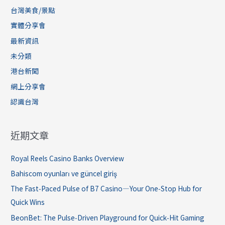
台灣美食/景點
實體分享會
最新資訊
未分類
港台新聞
網上分享會
認識台灣
近期文章
Royal Reels Casino Banks Overview
Bahiscom oyunları ve güncel giriş
The Fast‑Paced Pulse of B7 Casino—Your One‑Stop Hub for
Quick Wins
BeonBet: The Pulse‑Driven Playground for Quick‑Hit Gaming