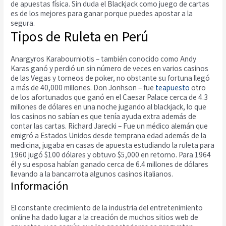
de apuestas física. Sin duda el Blackjack como juego de cartas
es de los mejores para ganar porque puedes apostar a la
segura.
Tipos de Ruleta en Perú
Anargyros Karabourniotis – también conocido como Andy
Karas ganó y perdió un sin número de veces en varios casinos
de las Vegas y torneos de poker, no obstante su fortuna llegó
a más de 40,000 millones. Don Jonhson – fue
teapuesto
otro
de los afortunados que ganó en el Caesar Palace cerca de 4.3
millones de dólares en una noche jugando al blackjack, lo que
los casinos no sabían es que tenía ayuda extra además de
contar las cartas. Richard Jarecki – Fue un médico alemán que
emigró a Estados Unidos desde temprana edad además de la
medicina, jugaba en casas de apuesta estudiando la ruleta para
1960 jugó $100 dólares y obtuvo $5,000 en retorno. Para 1964
él y su esposa habían ganado cerca de 6.4 millones de dólares
llevando a la bancarrota algunos casinos italianos.
Información
El constante crecimiento de la industria del entretenimiento
online ha dado lugar a la creación de muchos sitios web de