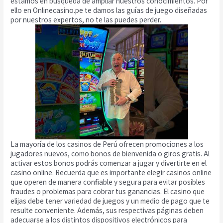
estamos en búsqueda de ampliar nuestros conocimientos. Por
ello en Onlinecasino.pe te damos las guías de juego diseñadas
por nuestros expertos, no te las puedes perder.
La mayoría de los casinos de Perú ofrecen promociones a los
jugadores nuevos, como bonos de bienvenida o giros gratis. Al
activar estos bonos podrás comenzar a jugar y divertirte en el
casino online. ​Recuerda que es importante elegir casinos online
que operen de manera confiable y segura para evitar posibles
fraudes o problemas para cobrar tus ganancias. El casino que
elijas debe tener variedad de juegos y un medio de pago que te
resulte conveniente. Además, sus respectivas páginas deben
adecuarse a los distintos dispositivos electrónicos para