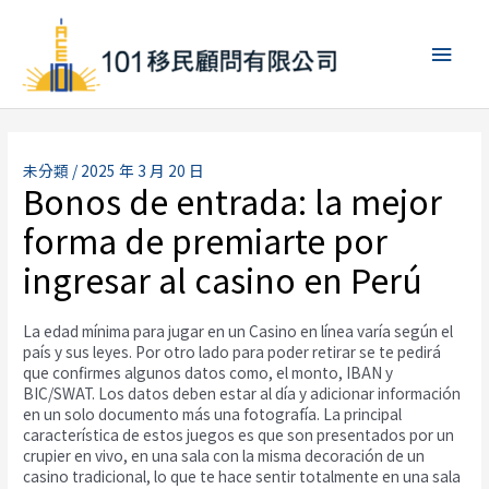
跳
至
主
主
要
要
內
容
選
未分類
/
2025 年 3 月 20 日
單
Bonos de entrada: la mejor
forma de premiarte por
ingresar al casino en Perú
La edad mínima para jugar en un Casino en línea varía según el
país y sus leyes. Por otro lado para poder retirar se te pedirá
que confirmes algunos datos como, el monto, IBAN y
BIC/SWAT. Los datos deben estar al día y adicionar información
en un solo documento más una fotografía. La principal
característica de estos juegos es que son presentados por un
crupier en vivo, en una sala con la misma decoración de un
casino tradicional, lo que te hace sentir totalmente en una sala