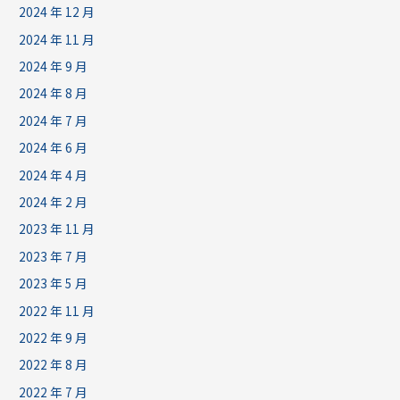
2024 年 12 月
2024 年 11 月
2024 年 9 月
2024 年 8 月
2024 年 7 月
2024 年 6 月
2024 年 4 月
2024 年 2 月
2023 年 11 月
2023 年 7 月
2023 年 5 月
2022 年 11 月
2022 年 9 月
2022 年 8 月
2022 年 7 月