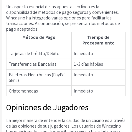
Un aspecto esencial de las apuestas en línea es la
disponibilidad de métodos de pago seguros y convenientes.
Wincazino ha integrado varias opciones para facilitar las
transacciones. A continuación, se presentan los métodos de
pago aceptados:
Método de Pago
Tiempo de
Procesamiento
Tarjetas de Crédito/Débito
Inmediato
Transferencias Bancarias
1-3 días hábiles
Billeteras Electrónicas (PayPal,
Inmediato
Skrill)
Criptomonedas
Inmediato
Opiniones de Jugadores
La mejor manera de entender la calidad de un casino es a través
de las opiniones de sus jugadores. Los usuarios de Wincazino
han mencionado aspectos positivos como la facilidad de uso