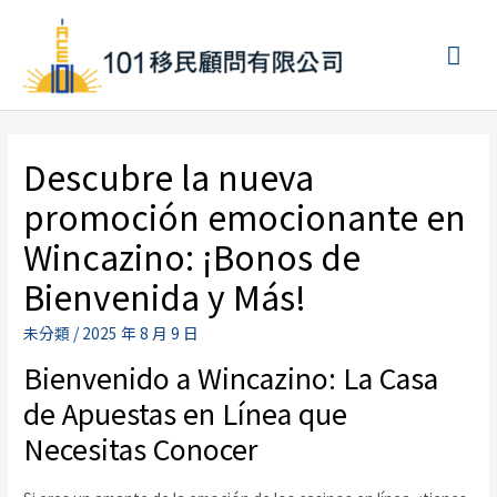
跳
至
主
主
要
要
內
容
選
Descubre la nueva
單
promoción emocionante en
Wincazino: ¡Bonos de
Bienvenida y Más!
未分類
/
2025 年 8 月 9 日
Bienvenido a Wincazino: La Casa
de Apuestas en Línea que
Necesitas Conocer