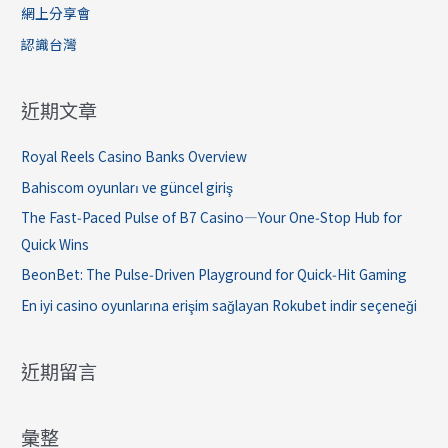
網上分享會
認識台灣
近期文章
Royal Reels Casino Banks Overview
Bahiscom oyunları ve güncel giriş
The Fast‑Paced Pulse of B7 Casino—Your One‑Stop Hub for
Quick Wins
BeonBet: The Pulse‑Driven Playground for Quick‑Hit Gaming
En iyi casino oyunlarına erişim sağlayan Rokubet indir seçeneği
近期留言
彙整