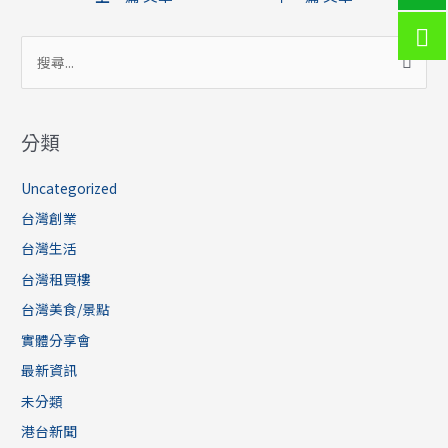
章
導
覽
搜
尋
關
鍵
分類
字
:
Uncategorized
台灣創業
台灣⽣活
台灣租買樓
台灣美食/景點
實體分享會
最新資訊
未分類
港台新聞