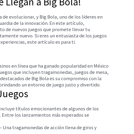
 Llegan a Big Bola!
 de evolucionar, y Big Bola, uno de los líderes en
uardia de la innovación. En este artículo,
o de nuevos juegos que promete llevar tu
tamente nuevo. Si eres un entusiasta de los juegos
periencias, este artículo es para ti.
sinos en línea que ha ganado popularidad en México
 juegos que incluyen tragamonedas, juegos de mesa,
destacados de Big Bola es su compromiso con la
 brindando un entorno de juego justo y divertido.
 Juegos
 incluye títulos emocionantes de algunos de los
a. Entre los lanzamientos más esperados se
– Una tragamonedas de acción llena de giros y