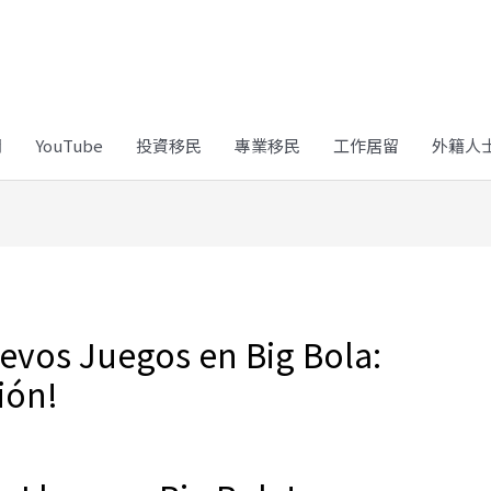
間
YouTube
投資移民
專業移民
工作居留
外籍人
vos Juegos en Big Bola:
ión!