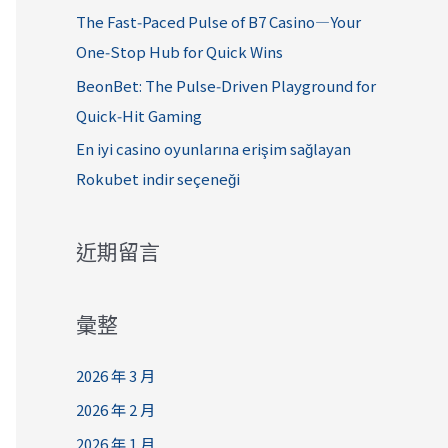
The Fast‑Paced Pulse of B7 Casino—Your
One‑Stop Hub for Quick Wins
BeonBet: The Pulse‑Driven Playground for
Quick‑Hit Gaming
En iyi casino oyunlarına erişim sağlayan
Rokubet indir seçeneği
近期留言
彙整
2026 年 3 月
2026 年 2 月
2026 年 1 月