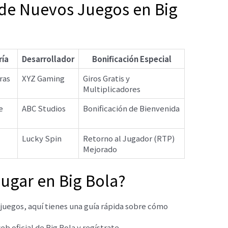
de Nuevos Juegos en Big
ría
Desarrollador
Bonificación Especial
ras
XYZ Gaming
Giros Gratis y
Multiplicadores
e
ABC Studios
Bonificación de Bienvenida
Lucky Spin
Retorno al Jugador (RTP)
Mejorado
ugar en Big Bola?
 juegos, aquí tienes una guía rápida sobre cómo
web oficial de Big Bola y regístrate.