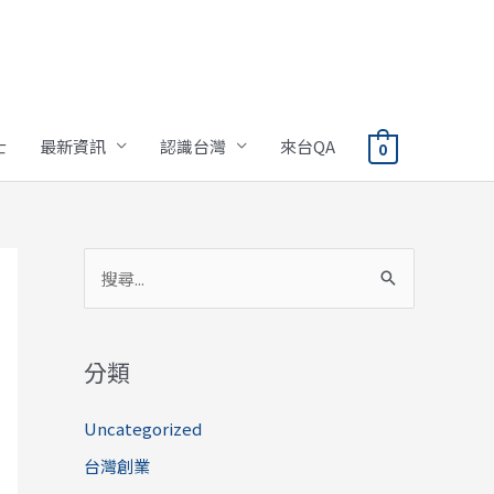
士
最新資訊
認識台灣
來台QA
0
搜
尋
關
鍵
分類
字
:
Uncategorized
台灣創業