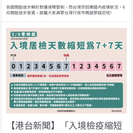
各國開始遂步解封對邊境嘅管制，而台灣亦因應國內疫情狀況，6
月開始遂步放寬。距離大家再黎台灣行夜市嘅越黎越近啦!
【港台新聞】「入境檢疫縮短