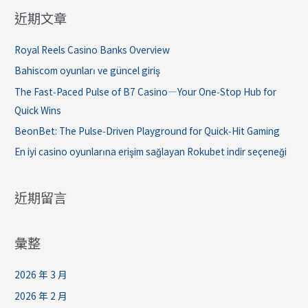
近期文章
Royal Reels Casino Banks Overview
Bahiscom oyunları ve güncel giriş
The Fast‑Paced Pulse of B7 Casino—Your One‑Stop Hub for
Quick Wins
BeonBet: The Pulse‑Driven Playground for Quick‑Hit Gaming
En iyi casino oyunlarına erişim sağlayan Rokubet indir seçeneği
近期留言
彙整
2026 年 3 月
2026 年 2 月