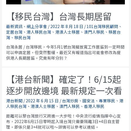
【移民台灣】台灣長期居留
最新資訊
、
網上分享會
/
2022 年 8 月 18 日
/
101台灣移民顧問
、
定居台灣
、
港人移民台灣
、
港澳人士移居
、
澳門人移民
、
移居台
灣
、
移民台灣
台灣永居 / 台灣移民，今年5月1號台灣擬放寬工作居留到一定時間
可以申請定居，但突然暫緩。最近又有報道指出可能會修改為提
供港人長期居留。究竟有咩分別？
【港台新聞】確定了！6/15起
逐步開放邊境 最新規定一次看
港台新聞
/
2022 年 6 月 15 日
/
台灣炒房
、
國安法
、
專業移民
、
港
人移民台灣
、
港澳人士移居
、
澳門人移民
、
香港人移民
距離可以黎台灣旅行又跨進一大步啦！中央流行疫情指揮中心宣
布，2022年6月15日零時起入境台灣只需要隔離3日+4日自主管
理。即係只是3+4就可以啦～詳情可以參考以連結。