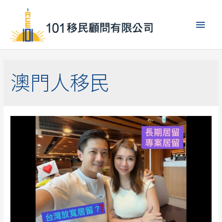
跳
至
主
主
要
要
內
容
選
澳門人移民
單