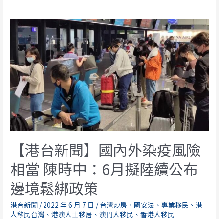
【港台新聞】國內外染疫風險
相當 陳時中：6月擬陸續公布
邊境鬆綁政策
港台新聞
/
2022 年 6 月 7 日
/
台灣炒房
、
國安法
、
專業移民
、
港
人移民台灣
、
港澳人士移居
、
澳門人移民
、
香港人移民