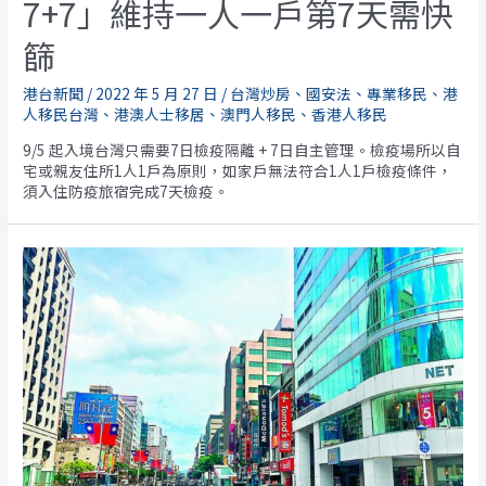
7+7」維持一人一戶第7天需快
篩
港台新聞
/
2022 年 5 月 27 日
/
台灣炒房
、
國安法
、
專業移民
、
港
人移民台灣
、
港澳人士移居
、
澳門人移民
、
香港人移民
9/5 起入境台灣只需要7日檢疫隔離 + 7日自主管理。檢疫場所以自
宅或親友住所1人1戶為原則，如家戶無法符合1人1戶檢疫條件，
須入住防疫旅宿完成7天檢疫。