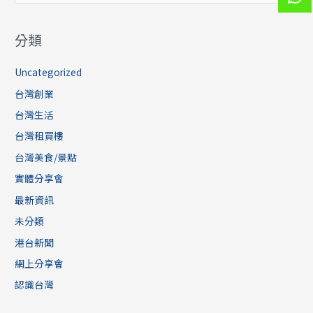
留
關
人
鍵
數
分類
大
字
增
:
Uncategorized
8
成
台灣創業
最
愛
台灣⽣活
都
台灣租買樓
會
區
台灣美食/景點
實體分享會
最新資訊
未分類
港台新聞
網上分享會
認識台灣