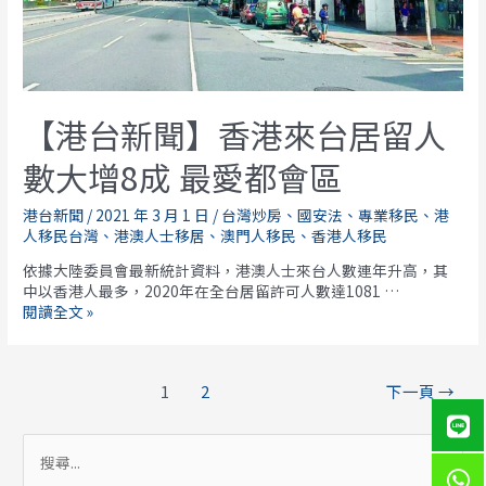
【港台新聞】香港來台居留人
數大增8成 最愛都會區
港台新聞
/
2021 年 3 月 1 日
/
台灣炒房
、
國安法
、
專業移民
、
港
人移民台灣
、
港澳人士移居
、
澳門人移民
、
香港人移民
依據大陸委員會最新統計資料，港澳人士來台人數連年升高，其
中以香港人最多，2020年在全台居留許可人數達1081 …
【港
閱讀全文 »
台
新
聞】
文
1
2
下一頁
→
香
章
港
導
來
覽
搜
台
居
尋