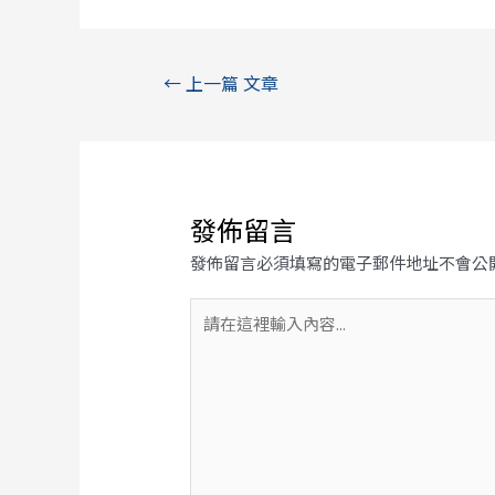
←
上一篇 文章
發佈留言
發佈留言必須填寫的電子郵件地址不會公