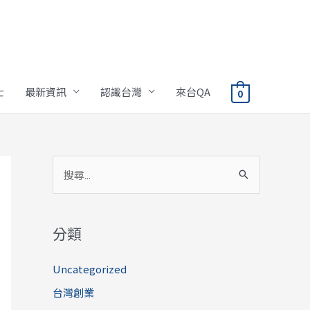
士
最新資訊
認識台灣
來台QA
0
分類
Uncategorized
台灣創業