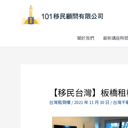
關於我們
最新講座時
【移民台灣】板橋租
台灣租買樓
/
2021 年 11 月 30 日
/
台灣不