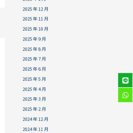
2025 年 12 月
2025 年 11 月
2025 年 10 月
2025 年 9 月
2025 年 8 月
2025 年 7 月
2025 年 6 月
2025 年 5 月
2025 年 4 月
2025 年 3 月
2025 年 2 月
2024 年 12 月
2024 年 11 月