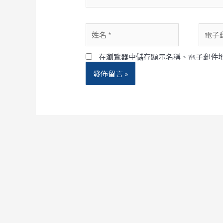
在
瀏覽器
中儲存顯示名稱、電子郵件